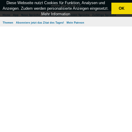
Diese Webseite nutzt Cookies für Funktion, Analysen und
www.sprüche.cc
Anzeigen. Zudem werden personalisierte Anzeigen eingesetzt.
OK
Mehr Information
Home
App
Neue Sprüche
Beliebte Sprüche
Besten Sprüche
Zufällige Sprüche
Themen
Abonniere jetzt das Zitat des Tages!
Mein Patreon