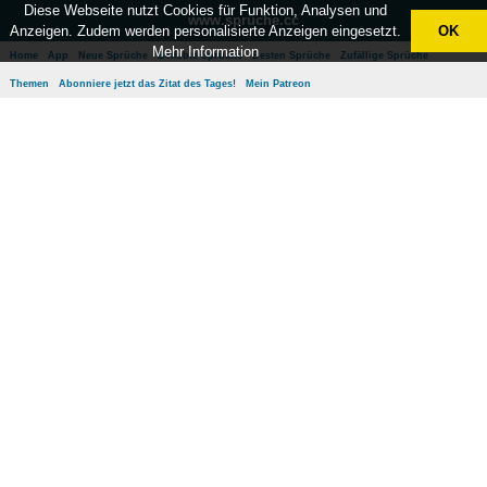
Diese Webseite nutzt Cookies für Funktion, Analysen und
www.sprüche.cc
Anzeigen. Zudem werden personalisierte Anzeigen eingesetzt.
OK
Mehr Information
Home
App
Neue Sprüche
Beliebte Sprüche
Besten Sprüche
Zufällige Sprüche
Themen
Abonniere jetzt das Zitat des Tages!
Mein Patreon