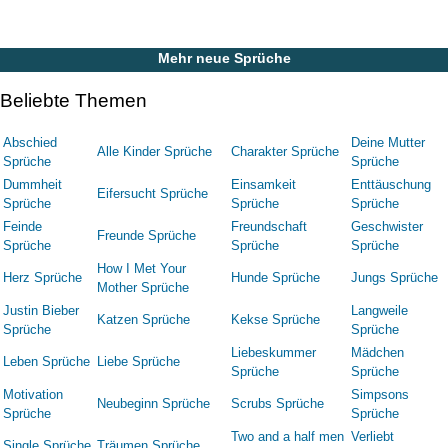
Mehr neue Sprüche
Beliebte Themen
Abschied
Deine Mutter
Alle Kinder Sprüche
Charakter Sprüche
Sprüche
Sprüche
Dummheit
Einsamkeit
Enttäuschung
Eifersucht Sprüche
Sprüche
Sprüche
Sprüche
Feinde
Freundschaft
Geschwister
Freunde Sprüche
Sprüche
Sprüche
Sprüche
How I Met Your
Herz Sprüche
Hunde Sprüche
Jungs Sprüche
Mother Sprüche
Justin Bieber
Langweile
Katzen Sprüche
Kekse Sprüche
Sprüche
Sprüche
Liebeskummer
Mädchen
Leben Sprüche
Liebe Sprüche
Sprüche
Sprüche
Motivation
Simpsons
Neubeginn Sprüche
Scrubs Sprüche
Sprüche
Sprüche
Two and a half men
Verliebt
Single Sprüche
Träumen Sprüche