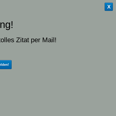
X
ng!
olles Zitat per Mail!
lden!