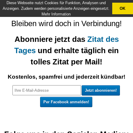
Diese Webseite nutzt Cookies für Funktion, Analysen und
X
Anzeigen. Zudem werden personalisierte Anzeigen eingesetzt.
OK
Mehr Information
Bleiben wird doch in Verbindung!
Abonniere jetzt das
Zitat des
Tages
und erhalte täglich ein
tolles Zitat per Mail!
Kostenlos, spamfrei und jederzeit kündbar!
Per Facebook anmelden!