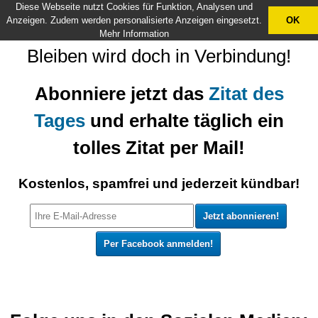
Diese Webseite nutzt Cookies für Funktion, Analysen und
X
Anzeigen. Zudem werden personalisierte Anzeigen eingesetzt.
OK
Mehr Information
Bleiben wird doch in Verbindung!
Abonniere jetzt das
Zitat des
Tages
und erhalte täglich ein
tolles Zitat per Mail!
Kostenlos, spamfrei und jederzeit kündbar!
Per Facebook anmelden!