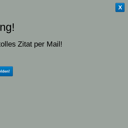
X
ng!
olles Zitat per Mail!
lden!