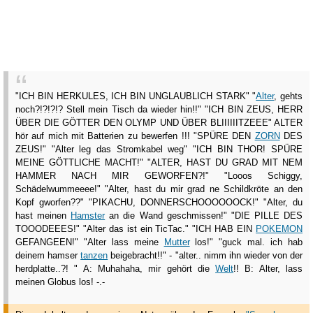
"ICH BIN HERKULES, ICH BIN UNGLAUBLICH STARK" "
Alter
, gehts
noch?!?!?!? Stell mein Tisch da wieder hin!!" "ICH BIN ZEUS, HERR
ÜBER DIE GÖTTER DEN OLYMP UND ÜBER BLIIIIIITZEEE" ALTER
hör auf mich mit Batterien zu bewerfen !!! "SPÜRE DEN
ZORN
DES
ZEUS!" "Alter leg das Stromkabel weg" "ICH BIN THOR! SPÜRE
MEINE GÖTTLICHE MACHT!" "ALTER, HAST DU GRAD MIT NEM
HAMMER NACH MIR GEWORFEN?!" "Looos Schiggy,
Schädelwummeeee!" "Alter, hast du mir grad ne Schildkröte an den
Kopf gworfen??" "PIKACHU, DONNERSCHOOOOOOCK!" "Alter, du
hast meinen
Hamster
an die Wand geschmissen!" "DIE PILLE DES
TOOODEEES!" "Alter das ist ein TicTac." "ICH HAB EIN
POKEMON
GEFANGEEN!" "Alter lass meine
Mutter
los!" "guck mal. ich hab
deinem hamser
tanzen
beigebracht!!" - "alter.. nimm ihn wieder von der
herdplatte..?! " A: Muhahaha, mir gehört die
Welt
!! B: Alter, lass
meinen Globus los! -.-