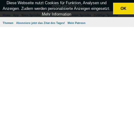
Diese Webseite nutzt Cookies für Funktion, Analysen und
www.sprüche.cc
Anzeigen. Zudem werden personalisierte Anzeigen eingesetzt.
OK
Mehr Information
Home
App
Neue Sprüche
Beliebte Sprüche
Besten Sprüche
Zufällige Sprüche
Themen
Abonniere jetzt das Zitat des Tages!
Mein Patreon