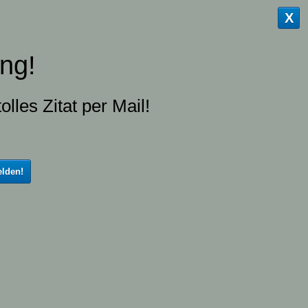
X
ng!
olles Zitat per Mail!
lden!