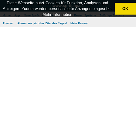
Diese Webseite nutzt Cookies für Funktion, Analysen und
www.sprüche.cc
Anzeigen. Zudem werden personalisierte Anzeigen eingesetzt.
OK
Mehr Information
Home
App
Neue Sprüche
Beliebte Sprüche
Besten Sprüche
Zufällige Sprüche
Themen
Abonniere jetzt das Zitat des Tages!
Mein Patreon