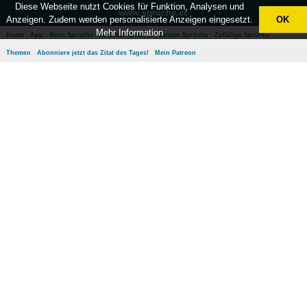
Diese Webseite nutzt Cookies für Funktion, Analysen und
www.sprüche.cc
Anzeigen. Zudem werden personalisierte Anzeigen eingesetzt.
OK
Mehr Information
Home
App
Neue Sprüche
Beliebte Sprüche
Besten Sprüche
Zufällige Sprüche
Themen
Abonniere jetzt das Zitat des Tages!
Mein Patreon