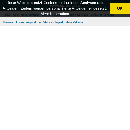
Diese Webseite nutzt Cookies für Funktion, Analysen und
www.sprüche.cc
Anzeigen. Zudem werden personalisierte Anzeigen eingesetzt.
OK
Mehr Information
Home
App
Neue Sprüche
Beliebte Sprüche
Besten Sprüche
Zufällige Sprüche
Themen
Abonniere jetzt das Zitat des Tages!
Mein Patreon