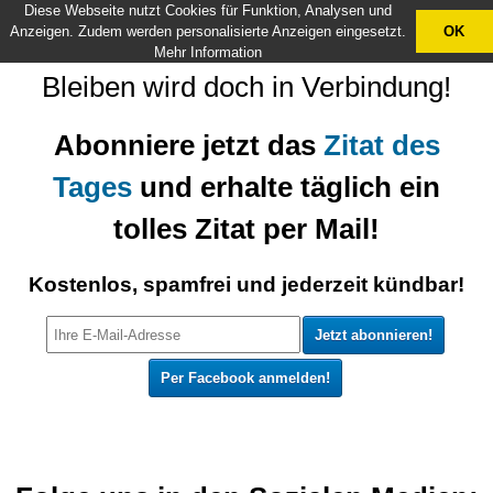
Diese Webseite nutzt Cookies für Funktion, Analysen und
X
Anzeigen. Zudem werden personalisierte Anzeigen eingesetzt.
OK
Mehr Information
Bleiben wird doch in Verbindung!
Abonniere jetzt das
Zitat des
Tages
und erhalte täglich ein
tolles Zitat per Mail!
Kostenlos, spamfrei und jederzeit kündbar!
Per Facebook anmelden!