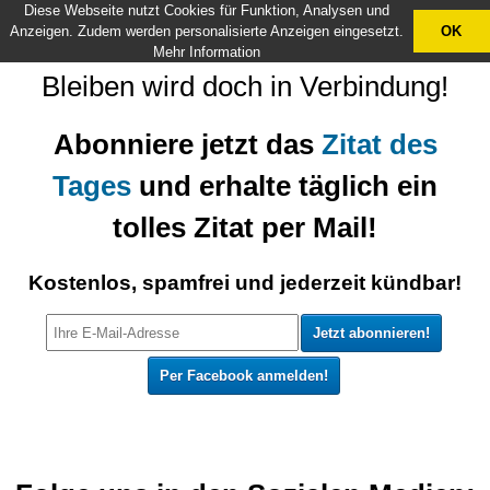
Diese Webseite nutzt Cookies für Funktion, Analysen und
X
Anzeigen. Zudem werden personalisierte Anzeigen eingesetzt.
OK
Mehr Information
Bleiben wird doch in Verbindung!
Abonniere jetzt das
Zitat des
Tages
und erhalte täglich ein
tolles Zitat per Mail!
Kostenlos, spamfrei und jederzeit kündbar!
Per Facebook anmelden!