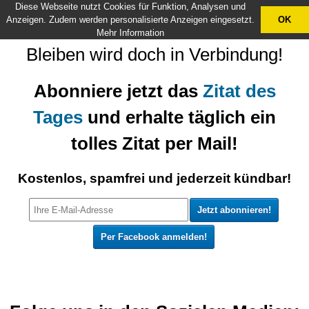
Diese Webseite nutzt Cookies für Funktion, Analysen und
X
Anzeigen. Zudem werden personalisierte Anzeigen eingesetzt.
OK
Mehr Information
Bleiben wird doch in Verbindung!
Abonniere jetzt das
Zitat des
Tages
und erhalte täglich ein
tolles Zitat per Mail!
Kostenlos, spamfrei und jederzeit kündbar!
Per Facebook anmelden!