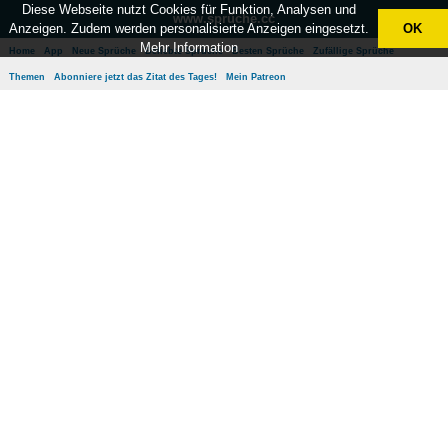
Diese Webseite nutzt Cookies für Funktion, Analysen und
www.sprüche.cc
Anzeigen. Zudem werden personalisierte Anzeigen eingesetzt.
OK
Mehr Information
Home
App
Neue Sprüche
Beliebte Sprüche
Besten Sprüche
Zufällige Sprüche
Themen
Abonniere jetzt das Zitat des Tages!
Mein Patreon