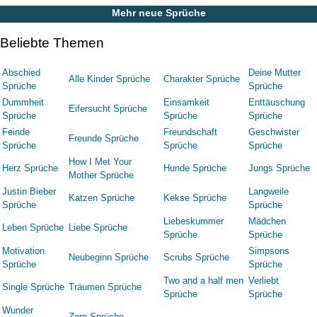
Mehr neue Sprüche
Beliebte Themen
Abschied
Deine Mutter
Alle Kinder Sprüche
Charakter Sprüche
Sprüche
Sprüche
Dummheit
Einsamkeit
Enttäuschung
Eifersucht Sprüche
Sprüche
Sprüche
Sprüche
Feinde
Freundschaft
Geschwister
Freunde Sprüche
Sprüche
Sprüche
Sprüche
How I Met Your
Herz Sprüche
Hunde Sprüche
Jungs Sprüche
Mother Sprüche
Justin Bieber
Langweile
Katzen Sprüche
Kekse Sprüche
Sprüche
Sprüche
Liebeskummer
Mädchen
Leben Sprüche
Liebe Sprüche
Sprüche
Sprüche
Motivation
Simpsons
Neubeginn Sprüche
Scrubs Sprüche
Sprüche
Sprüche
Two and a half men
Verliebt
Single Sprüche
Träumen Sprüche
Sprüche
Sprüche
Wunder
Zorn Sprüche