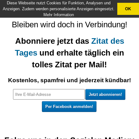
Diese Webseite nutzt Cookies für Funktion, Analysen und
X
Anzeigen. Zudem werden personalisierte Anzeigen eingesetzt.
OK
Mehr Information
Bleiben wird doch in Verbindung!
Abonniere jetzt das
Zitat des
Tages
und erhalte täglich ein
tolles Zitat per Mail!
Kostenlos, spamfrei und jederzeit kündbar!
Per Facebook anmelden!