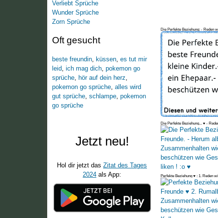
Verliebt Sprüche
Wunder Sprüche
Zorn Sprüche
Die Perfekte Beziehung: - Reden w
Oft gesucht
beste freundin
,
küssen
,
es tut mir
leid
,
ich mag dich
,
pokemon go
sprüche
,
hör auf dein herz
,
pokemon go sprüche
,
alles wird
gut sprüche
,
schlampe
,
pokemon
go sprüche
Die Perfekte Beziehung... ♥ - Red
Jetzt neu!
Hol dir jetzt das
Zitat des Tages
2024
als App:
Perfekte Beziehung ♥ : 1. Reden w