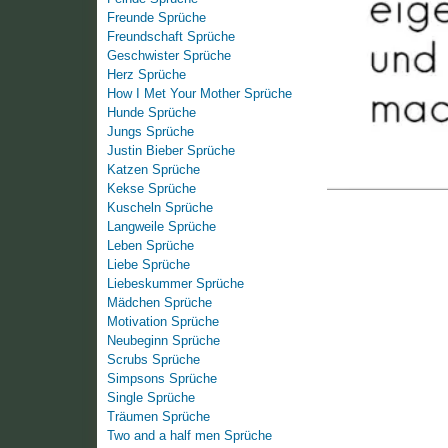
Freunde Sprüche
Freundschaft Sprüche
Geschwister Sprüche
Herz Sprüche
How I Met Your Mother Sprüche
Hunde Sprüche
Jungs Sprüche
Justin Bieber Sprüche
Katzen Sprüche
Kekse Sprüche
Kuscheln Sprüche
Langweile Sprüche
Leben Sprüche
Liebe Sprüche
Liebeskummer Sprüche
Mädchen Sprüche
Motivation Sprüche
Neubeginn Sprüche
Scrubs Sprüche
Simpsons Sprüche
Single Sprüche
Träumen Sprüche
Two and a half men Sprüche