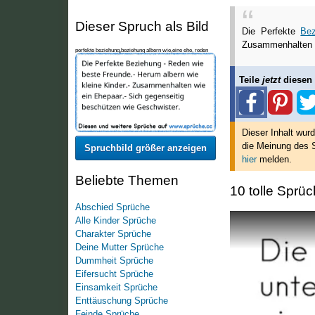
Dieser Spruch als Bild
Die Perfekte
Bez
Zusammenhalten w
perfekte beziehung,beziehung albern wie,eine ehe, reden
wie beste freunde, Die Perfekte Beziehung ♥
Teile
jetzt
diesen
Dieser Inhalt wur
die Meinung des S
Spruchbild größer anzeigen
hier
melden.
Beliebte Themen
10 tolle Sprüc
Abschied Sprüche
Alle Kinder Sprüche
Charakter Sprüche
Deine Mutter Sprüche
Dummheit Sprüche
Eifersucht Sprüche
Einsamkeit Sprüche
Enttäuschung Sprüche
Feinde Sprüche