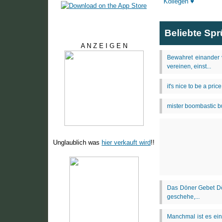
Beliebte Sp
A N Z E I G E N
Unglaublich was
hier verkauft wird
!!