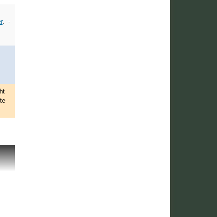
r
. -
ht
te