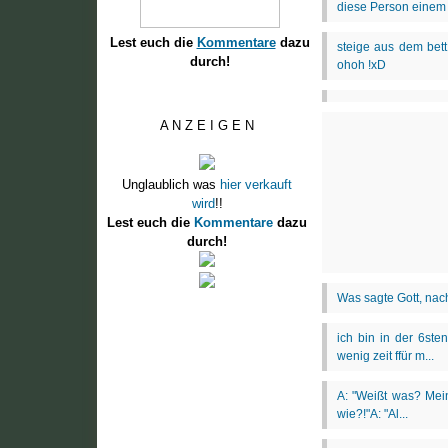
Lest euch die
Kommentare
dazu
durch!
A N Z E I G E N
Unglaublich was
hier verkauft
wird
!!
Lest euch die
Kommentare
dazu
durch!