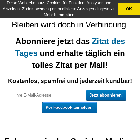
Diese Webseite nutzt Cookies für Funktion, Analysen und
X
Anzeigen. Zudem werden personalisierte Anzeigen eingesetzt.
OK
Mehr Information
Bleiben wird doch in Verbindung!
Abonniere jetzt das
Zitat des
Tages
und erhalte täglich ein
tolles Zitat per Mail!
Kostenlos, spamfrei und jederzeit kündbar!
Per Facebook anmelden!