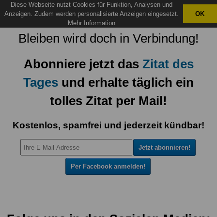
Diese Webseite nutzt Cookies für Funktion, Analysen und
X
Anzeigen. Zudem werden personalisierte Anzeigen eingesetzt.
OK
Mehr Information
Bleiben wird doch in Verbindung!
Abonniere jetzt das
Zitat des
Tages
und erhalte täglich ein
tolles Zitat per Mail!
Kostenlos, spamfrei und jederzeit kündbar!
Per Facebook anmelden!