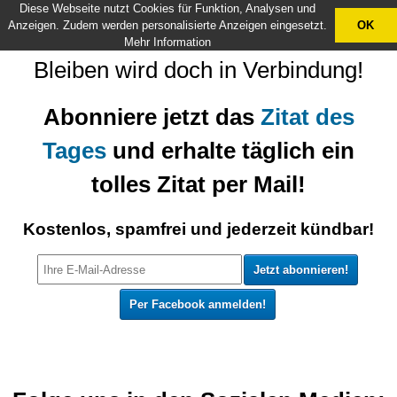
Diese Webseite nutzt Cookies für Funktion, Analysen und
X
Anzeigen. Zudem werden personalisierte Anzeigen eingesetzt.
OK
Mehr Information
Bleiben wird doch in Verbindung!
Abonniere jetzt das
Zitat des
Tages
und erhalte täglich ein
tolles Zitat per Mail!
Kostenlos, spamfrei und jederzeit kündbar!
Per Facebook anmelden!