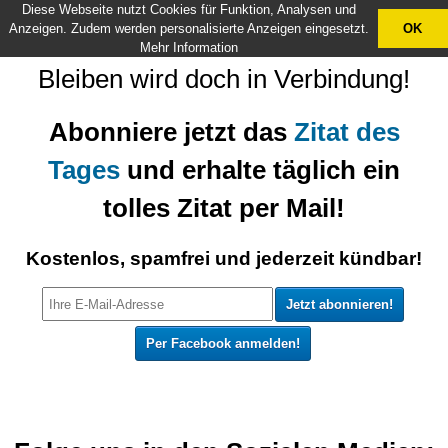
Diese Webseite nutzt Cookies für Funktion, Analysen und
X
Anzeigen. Zudem werden personalisierte Anzeigen eingesetzt.
OK
Mehr Information
Bleiben wird doch in Verbindung!
Abonniere jetzt das
Zitat des
Tages
und erhalte täglich ein
tolles Zitat per Mail!
Kostenlos, spamfrei und jederzeit kündbar!
Per Facebook anmelden!