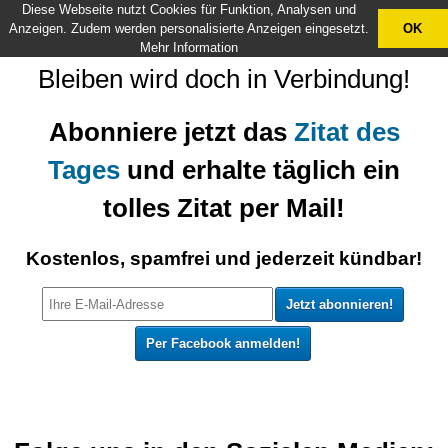
Diese Webseite nutzt Cookies für Funktion, Analysen und
X
Anzeigen. Zudem werden personalisierte Anzeigen eingesetzt.
OK
Mehr Information
Bleiben wird doch in Verbindung!
Abonniere jetzt das
Zitat des
Tages
und erhalte täglich ein
tolles Zitat per Mail!
Kostenlos, spamfrei und jederzeit kündbar!
Per Facebook anmelden!