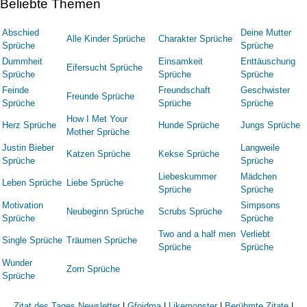
Beliebte Themen
Abschied
Deine Mutter
Alle Kinder Sprüche
Charakter Sprüche
Sprüche
Sprüche
Dummheit
Einsamkeit
Enttäuschung
Eifersucht Sprüche
Sprüche
Sprüche
Sprüche
Feinde
Freundschaft
Geschwister
Freunde Sprüche
Sprüche
Sprüche
Sprüche
How I Met Your
Herz Sprüche
Hunde Sprüche
Jungs Sprüche
Mother Sprüche
Justin Bieber
Langweile
Katzen Sprüche
Kekse Sprüche
Sprüche
Sprüche
Liebeskummer
Mädchen
Leben Sprüche
Liebe Sprüche
Sprüche
Sprüche
Motivation
Simpsons
Neubeginn Sprüche
Scrubs Sprüche
Sprüche
Sprüche
Two and a half men
Verliebt
Single Sprüche
Träumen Sprüche
Sprüche
Sprüche
Wunder
Zorn Sprüche
Sprüche
Zitat des Tages Newsletter
|
Gfoidma
|
Likemonster
|
Berühmte Zitate
|