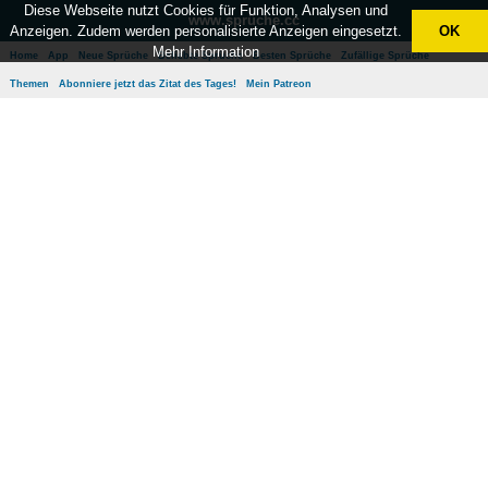
Diese Webseite nutzt Cookies für Funktion, Analysen und
www.sprüche.cc
Anzeigen. Zudem werden personalisierte Anzeigen eingesetzt.
OK
Mehr Information
Home
App
Neue Sprüche
Beliebte Sprüche
Besten Sprüche
Zufällige Sprüche
Themen
Abonniere jetzt das Zitat des Tages!
Mein Patreon