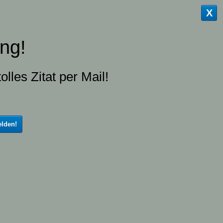
X
ng!
olles Zitat per Mail!
lden!