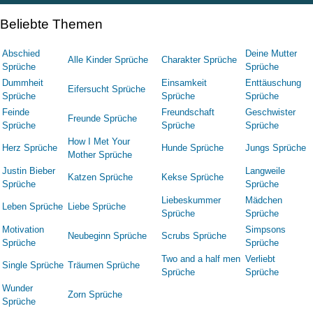
Beliebte Themen
Abschied
Deine Mutter
Alle Kinder Sprüche
Charakter Sprüche
Sprüche
Sprüche
Dummheit
Einsamkeit
Enttäuschung
Eifersucht Sprüche
Sprüche
Sprüche
Sprüche
Feinde
Freundschaft
Geschwister
Freunde Sprüche
Sprüche
Sprüche
Sprüche
How I Met Your
Herz Sprüche
Hunde Sprüche
Jungs Sprüche
Mother Sprüche
Justin Bieber
Langweile
Katzen Sprüche
Kekse Sprüche
Sprüche
Sprüche
Liebeskummer
Mädchen
Leben Sprüche
Liebe Sprüche
Sprüche
Sprüche
Motivation
Simpsons
Neubeginn Sprüche
Scrubs Sprüche
Sprüche
Sprüche
Two and a half men
Verliebt
Single Sprüche
Träumen Sprüche
Sprüche
Sprüche
Wunder
Zorn Sprüche
Sprüche