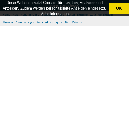
Diese Webseite nutzt Cookies für Funktion, Analysen und
www.sprüche.cc
Anzeigen. Zudem werden personalisierte Anzeigen eingesetzt.
OK
Mehr Information
Home
App
Neue Sprüche
Beliebte Sprüche
Besten Sprüche
Zufällige Sprüche
Themen
Abonniere jetzt das Zitat des Tages!
Mein Patreon