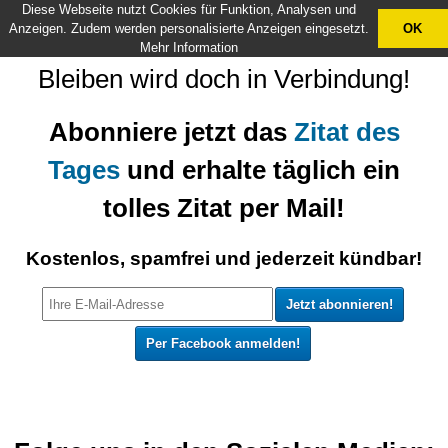
Diese Webseite nutzt Cookies für Funktion, Analysen und
X
Anzeigen. Zudem werden personalisierte Anzeigen eingesetzt.
OK
Mehr Information
Bleiben wird doch in Verbindung!
Abonniere jetzt das
Zitat des
Tages
und erhalte täglich ein
tolles Zitat per Mail!
Kostenlos, spamfrei und jederzeit kündbar!
Per Facebook anmelden!