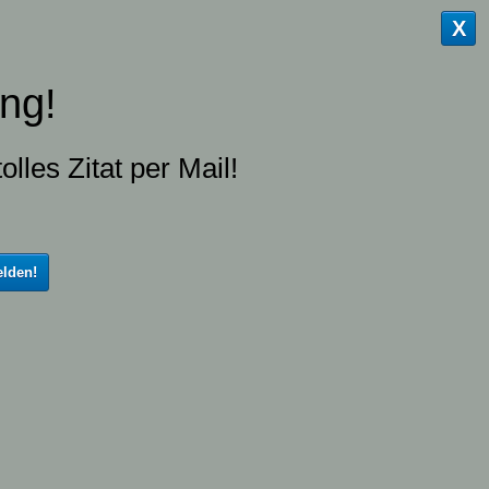
X
ng!
olles Zitat per Mail!
lden!