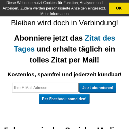
Diese Webseite nutzt Cookies für Funktion, Analysen und
X
Anzeigen. Zudem werden personalisierte Anzeigen eingesetzt.
OK
Mehr Information
Bleiben wird doch in Verbindung!
Abonniere jetzt das
Zitat des
Tages
und erhalte täglich ein
tolles Zitat per Mail!
Kostenlos, spamfrei und jederzeit kündbar!
Per Facebook anmelden!