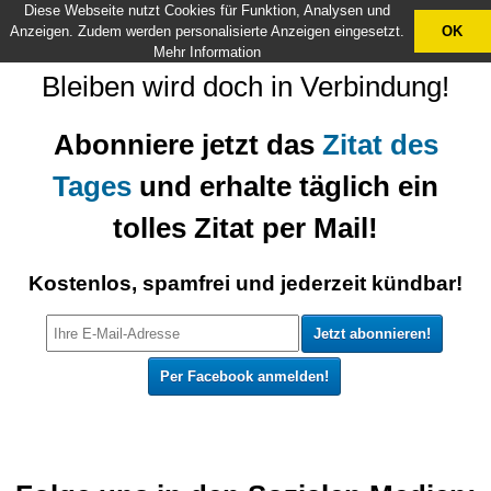
Diese Webseite nutzt Cookies für Funktion, Analysen und
X
Anzeigen. Zudem werden personalisierte Anzeigen eingesetzt.
OK
Mehr Information
Bleiben wird doch in Verbindung!
Abonniere jetzt das
Zitat des
Tages
und erhalte täglich ein
tolles Zitat per Mail!
Kostenlos, spamfrei und jederzeit kündbar!
Per Facebook anmelden!