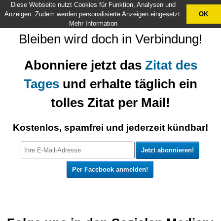
Diese Webseite nutzt Cookies für Funktion, Analysen und
X
Anzeigen. Zudem werden personalisierte Anzeigen eingesetzt.
OK
Mehr Information
Bleiben wird doch in Verbindung!
Abonniere jetzt das
Zitat des
Tages
und erhalte täglich ein
tolles Zitat per Mail!
Kostenlos, spamfrei und jederzeit kündbar!
Per Facebook anmelden!